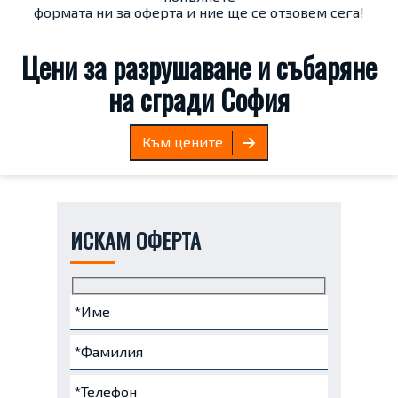
формата ни за оферта и ние ще се отзовем сега!
Цени за разрушаване и събаряне
на сгради София
Към цените
ИСКАМ ОФЕРТА
Име
Фамилия
Телефон
e-
Запитване...
(задължително)
(задължително)
(задължително)
mail