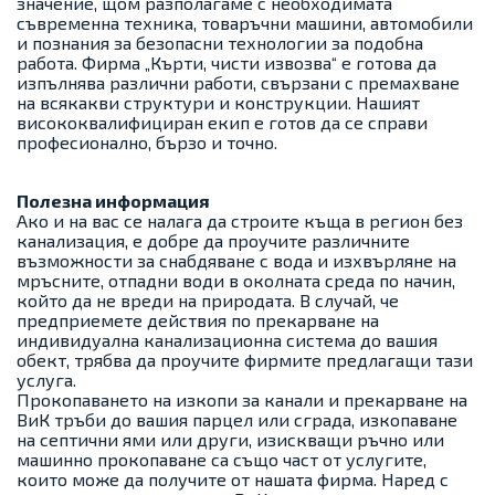
значение, щом разполагаме с необходимата
съвременна техника, товаръчни машини, автомобили
и познания за безопасни технологии за подобна
работа. Фирма „Кърти, чисти извозва“ е готова да
изпълнява различни работи, свързани с премахване
на всякакви структури и конструкции. Нашият
висококвалифициран екип е готов да се справи
професионално, бързо и точно.
Полезна информация
Ако и на вас се налага да строите къща в регион без
канализация, е добре да проучите различните
възможности за снабдяване с вода и изхвърляне на
мръсните, отпадни води в околната среда по начин,
който да не вреди на природата. В случай, че
предприемете действия по прекарване на
индивидуална канализационна система до вашия
обект, трябва да проучите фирмите предлагащи тази
услуга.
Прокопаването на изкопи за канали и прекарване на
ВиК тръби до вашия парцел или сграда, изкопаване
на септични ями или други, изискващи ръчно или
машинно прокопаване са също част от услугите,
които може да получите от нашата фирма. Наред с