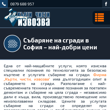
0879 688 957
Събаряне на сгради в
София – най-добри цени
Една от най-мащабните услуги, която изисква
специални познания по технологията за безопасно
къртене е услугата събаряне на сгради.
Фирма
„Кърти, чисти, извозва“
има дългогодишен опит в
събарянето на сгради. Разполагаме с най-
съвременната техника и имаме познания за поетапен
демонтаж и събаряне на цяла сграда – независимо
дали е къща, вила, производствено помещение или
неизползваеми складове. Цените за услугата
събаряне на сгради се определят при
предварителния оглед и приблизителна оценка на