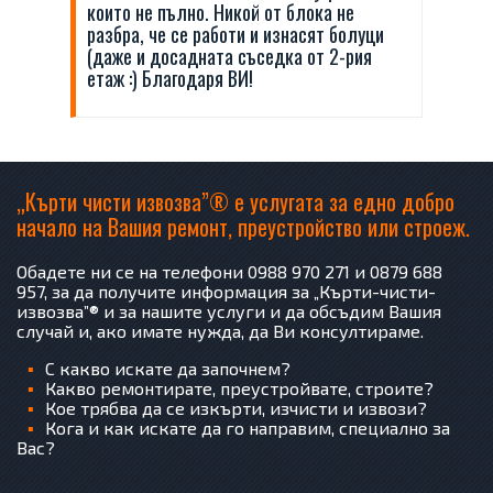
които не пълно. Никой от блока не
разбра, че се работи и изнасят болуци
(даже и досадната съседка от 2-рия
етаж :) Благодаря ВИ!
„Кърти чисти извозва”® е услугата за едно добро
начало на Вашия ремонт, преустройство или строеж.
Обадете ни се на телефони 0988 970 271 и 0879 688
957, за да получите информация за „Кърти-чисти-
извозва”® и за нашите услуги и да обсъдим Вашия
случай и, ако имате нужда, да Ви консултираме.
С какво искате да започнем?
Какво ремонтирате, преустройвате, строите?
Кое трябва да се изкърти, изчисти и извози?
Кога и как искате да го направим, специално за
Вас?