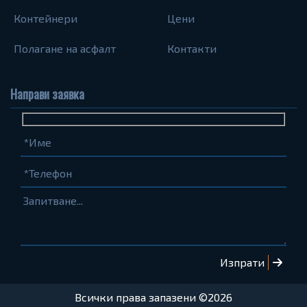
Контейнери
Цени
Полагане на асфалт
Контакти
Направи заявка
Име
Телефон
Запитване...
(задължително)
(задължително)
Всички права запазени ©2026