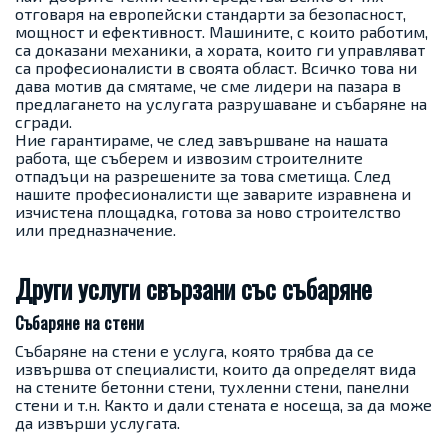
отговаря на европейски стандарти за безопасност,
мощност и ефективност. Машините, с които работим,
са доказани механики, а хората, които ги управляват
са професионалисти в своята област. Всичко това ни
дава мотив да смятаме, че сме лидери на пазара в
предлагането на услугата разрушаване и събаряне на
сгради.
Ние гарантираме, че след завършване на нашата
работа, ще съберем и извозим строителните
отпадъци на разрешените за това сметища. След
нашите професионалисти ще заварите изравнена и
изчистена площадка, готова за ново строителство
или предназначение.
Други услуги свързани със събаряне
Събаряне на стени
Събаряне на стени е услуга, която трябва да се
извършва от специалисти, които да определят вида
на стените бетонни стени, тухленни стени, панелни
стени и т.н. Както и дали стената е носеща, за да може
да извърши услугата.