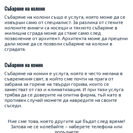
Събаряне на колони
Събаряне на колони също е услуга, която може да се
извърши само от специалист. За разлика от стените
колоните винаги са носещи и тяхното събаряне в
жилищна сграда може да стане само след
позволение от архитект. Архитекта може да прецени
дали може да се позволи събаряне на колони в
сградата.
Събаряне на комин
Събаряне на комин е услуга, която е често желана в
съвремения свят, в който сме почти на прага от
забрана за горене на твърди горива, които се
заместват от газ и климатизация. И при тази услуга
трябва да се доверите на опитна фирма, тъй като в
противен случай можете да навредите на своите
съседи.
Ние сме това, което другите ще бъдат след време!
Затова не се колебайте – наберете телефона или
попълнете