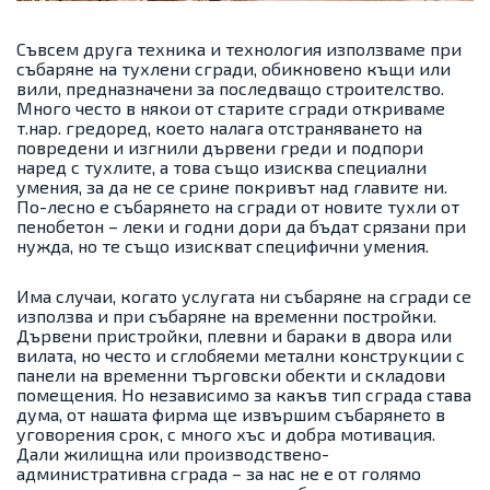
Съвсем друга техника и технология използваме при
събаряне на тухлени сгради, обикновено къщи или
вили, предназначени за последващо строителство.
Много често в някои от старите сгради откриваме
т.нар. гредоред, което налага отстраняването на
повредени и изгнили дървени греди и подпори
наред с тухлите, а това също изисква специални
умения, за да не се срине покривът над главите ни.
По-лесно е събарянето на сгради от новите тухли от
пенобетон – леки и годни дори да бъдат срязани при
нужда, но те също изискват специфични умения.
Има случаи, когато услугата ни събаряне на сгради се
използва и при събаряне на временни постройки.
Дървени пристройки, плевни и бараки в двора или
вилата, но често и сглобяеми метални конструкции с
панели на временни търговски обекти и складови
помещения. Но независимо за какъв тип сграда става
дума, от нашата фирма ще извършим събарянето в
уговорения срок, с много хъс и добра мотивация.
Дали жилищна или производствено-
административна сграда – за нас не е от голямо