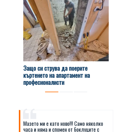
Защо си струва да поерите
Какви 
къртенето на апартамент на
кърти, 
професионалисти
Мазето ми е като ново!!! Само няколко
часа и няма и спомен от боклуците с