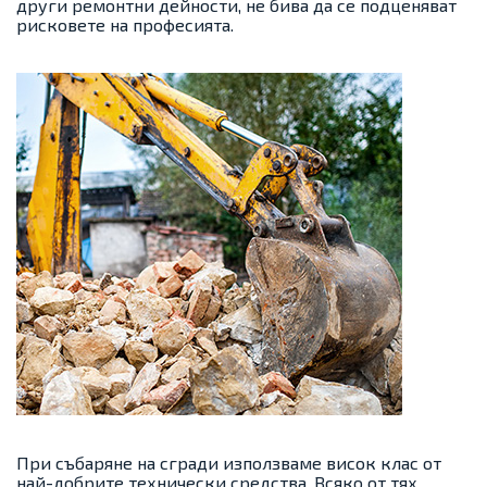
други ремонтни дейности, не бива да се подценяват
рисковете на професията.
При събаряне на сгради използваме висок клас от
най-добрите технически средства. Всяко от тях