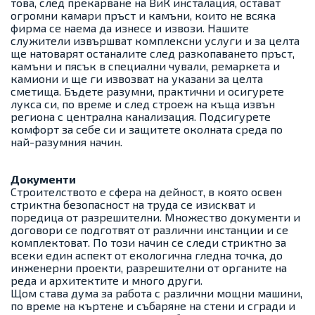
това, след прекарване на ВиК инсталация, остават
огромни камари пръст и камъни, които не всяка
фирма се наема да изнесе и извози. Нашите
служители извършват комплексни услуги и за целта
ще натоварят останалите след разкопаването пръст,
камъни и пясък в специални чували, ремаркета и
камиони и ще ги извозват на указани за целта
сметища. Бъдете разумни, практични и осигурете
лукса си, по време и след строеж на къща извън
региона с централна канализация. Подсигурете
комфорт за себе си и защитете околната среда по
най-разумния начин.
Документи
Строителството е сфера на дейност, в която освен
стриктна безопасност на труда се изискват и
поредица от разрешителни. Множество документи и
договори се подготвят от различни инстанции и се
комплектоват. По този начин се следи стриктно за
всеки един аспект от екологична гледна точка, до
инженерни проекти, разрешителни от органите на
реда и архитектите и много други.
Щом става дума за работа с различни мощни машини,
по време на къртене и събаряне на стени и сгради и