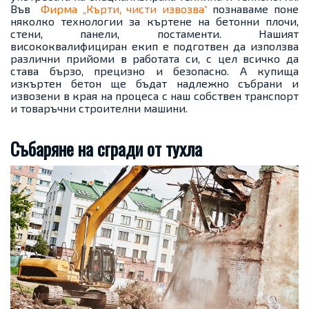
Във
Фирма „Кърти, чисти извозва“
познаваме поне
няколко технологии за къртене на бетонни плочи,
стени, панели, постаменти. Нашият
висококвалифициран екип е подготвен да използва
различни прийоми в работата си, с цел всичко да
става бързо, прецизно и безопасно. А купища
изкъртен бетон ще бъдат надлежно събрани и
извозени в края на процеса с наш собствен транспорт
и товаръчни строителни машини.
Събаряне на сгради от тухла