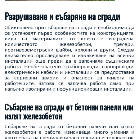
Разрушаване и събаряне на сгради
Обикновено при събаряне на сгради е необходимо да
се установят първо особеностите на конструкцията,
вида на материалите, от които е изградена,
количеството железобетон, трегери,
противоземетръсни шайби, колони и други. Следва
внимателно проследяване и изключване на всички
инсталации още преди да е започнала същинската
работа. Необезопасени тръбопроводи, паропроводи,
електрически кабели и инсталации са предпоставка
за сериозни аварии и опасност за живота на
работещите. Затова се започва работа само при
напълно изолирани и нефункциониращи инсталации.
Събаряне на сгради от бетонни панели или
излят железобетон
Събаряне на сгради от бетонни панели или излят
железобетон е работа, изискваща много умения и
употребата на специализирана техника и технология.